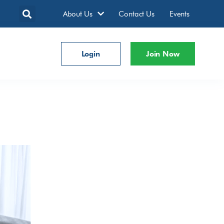
About Us
Contact Us
Events
Login
Join Now